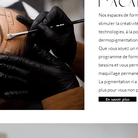
L'ACA
Nos espaces de form
stimuler la créativi
technologies,
à la p
dermopigmentation
Que vous soyez un n
programme de forma
besoins et vous perm
maquillage permane
La pigmentation n’a 
plus pour vous non p
En savoir plus