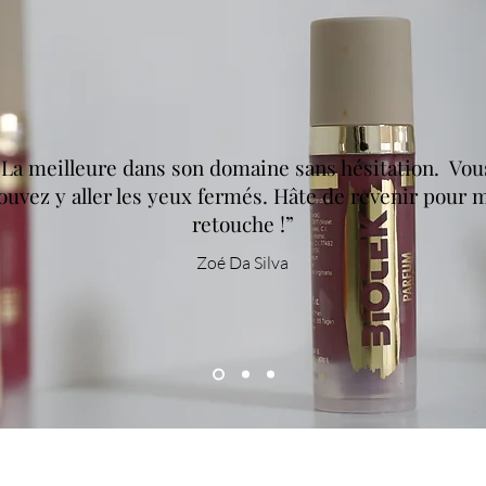
“
La meilleure dans son domaine sans hésitation. Vou
ouvez y aller les yeux fermés. Hâte de revenir pour 
retouche !
”
Zoé Da Silva