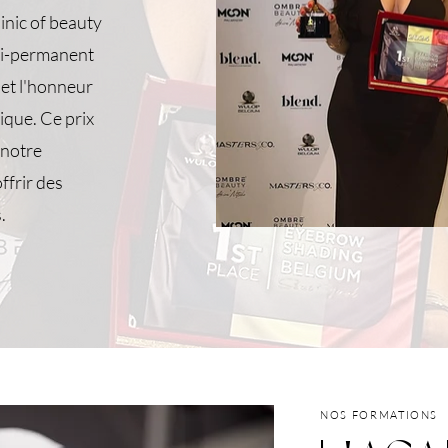
linic of beauty
emi-permanent
é et l'honneur
ique. Ce prix
 notre
ffrir des
.
NOS FORMATIONS