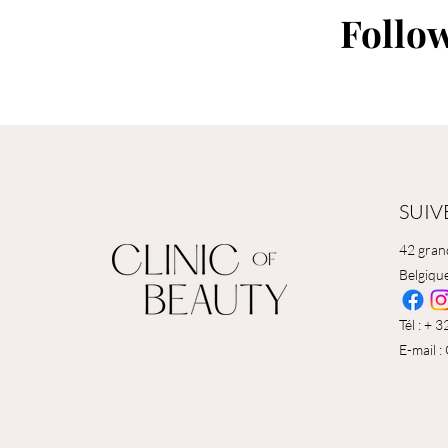
Follo
SUIV
42 gran
Belgiqu
Tél : + 
E-mail :