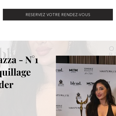
RESERVEZ VOTRE RENDEZ-VOUS
zza - N°1
uillage
der