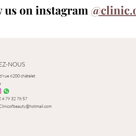
w us on instagram
@clinic.
EZ-NOUS
d'rue 6200 châtelet
e
32 4 79 32 78 57
Clinicofbeauty@hotmail.com